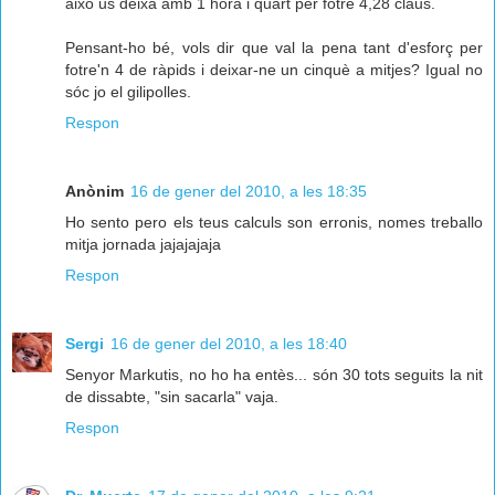
això us deixa amb 1 hora i quart per fotre 4,28 claus.
Pensant-ho bé, vols dir que val la pena tant d'esforç per
fotre'n 4 de ràpids i deixar-ne un cinquè a mitjes? Igual no
sóc jo el gilipolles.
Respon
Anònim
16 de gener del 2010, a les 18:35
Ho sento pero els teus calculs son erronis, nomes treballo
mitja jornada jajajajaja
Respon
Sergi
16 de gener del 2010, a les 18:40
Senyor Markutis, no ho ha entès... són 30 tots seguits la nit
de dissabte, "sin sacarla" vaja.
Respon