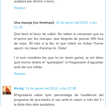
acabarà per dormir a terra...
Respon
Una maruja (no feminazi)
14 de gener del 2010, a les
21:25
Que facin el favor de callar! No saben lo necessari que es
el porno per les marujes, que després de pencar 40h fora
de casa, 30 més a la llar, el que volem és trobar l'home
apunt i no haver d'animar-lo. Òstia!
I si som nosaltres les que no en tenim ganes, ja em direu
quin humor tindria el "queteqüen" si l'haguessim d'aguantar
amb els ous inflats.
Respon
Modgi
14 de gener del 2010, a les 22:38
M'agradaria saber quin percentatge de l'audiència del
programa de tyra banks el veu amb el volum a més del 2 i
la titola dins dels pantalons.