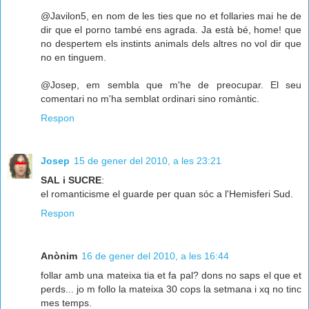
@Javilon5, en nom de les ties que no et follaries mai he de
dir que el porno també ens agrada. Ja està bé, home! que
no despertem els instints animals dels altres no vol dir que
no en tinguem.
@Josep, em sembla que m'he de preocupar. El seu
comentari no m'ha semblat ordinari sino romàntic.
Respon
Josep
15 de gener del 2010, a les 23:21
SAL i SUCRE
:
el romanticisme el guarde per quan sóc a l'Hemisferi Sud.
Respon
Anònim
16 de gener del 2010, a les 16:44
follar amb una mateixa tia et fa pal? dons no saps el que et
perds... jo m follo la mateixa 30 cops la setmana i xq no tinc
mes temps.