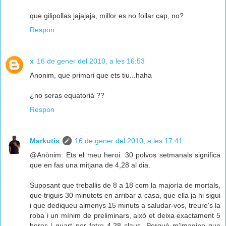
que gilipollas jajajaja, millor es no follar cap, no?
Respon
x
16 de gener del 2010, a les 16:53
Anonim, que primari que ets tiu...haha
¿no seras equatorià ??
Respon
Markutis
16 de gener del 2010, a les 17:41
@Anònim: Ets el meu heroi. 30 polvos setmanals significa
que en fas una mitjana de 4,28 al dia.
Suposant que treballis de 8 a 18 com la majoría de mortals,
que triguis 30 minutets en arribar a casa, que ella ja hi sigui
i que dediqueu almenys 15 minuts a saludar-vos, treure's la
roba i un mínim de preliminars, això et deixa exactament 5
hores i quart per fotre 4,28 claus. Perquè m'imagino que