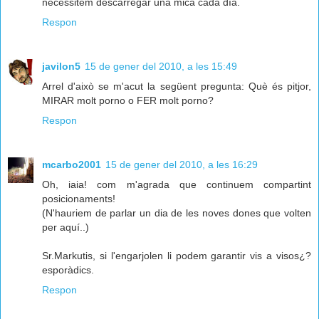
necessitem descarregar una mica cada día.
Respon
javilon5
15 de gener del 2010, a les 15:49
Arrel d'això se m'acut la següent pregunta: Què és pitjor,
MIRAR molt porno o FER molt porno?
Respon
mcarbo2001
15 de gener del 2010, a les 16:29
Oh, iaia! com m'agrada que continuem compartint
posicionaments!
(N'hauriem de parlar un dia de les noves dones que volten
per aquí..)
Sr.Markutis, si l'engarjolen li podem garantir vis a visos¿?
esporàdics.
Respon