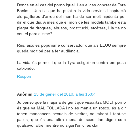
Doncs en el cas del porno igual. I en el cas concret de Tyra
Banks... Una tia que ha pujat a la vida servint d'inspiració
als pajilleros d'arreu del món ha de ser molt hipòcrita per
dir el que diu. A més que el món de les models també està
plagat de drogues, abusos, prostitució, etcétera, i la tia no
veu el paralelisme?
Res, això és populisme conservador que als EEUU sempre
queda molt bé per a fer audiència.
La vida és porno. I que la Tyra estigui en contra em posa
catxondo.
Respon
Anònim
15 de gener del 2010, a les 15:04
Jo penso que la majoria de gent que visualitza MOLT porno
és que va MAL FOLLADA i no es menja un rosco. és a dir
tenen mancances sexuals de veritat, no mirant i fent-se
palles, que és una altra mena de sexe, tan digne com
qualsevol altre, mentre no sigui l'únic, és clar.