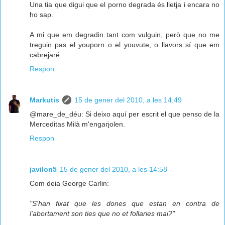
Una tia que digui que el porno degrada és lletja i encara no
ho sap.
A mi que em degradin tant com vulguin, però que no me
treguin pas el youporn o el youvute, o llavors sí que em
cabrejaré.
Respon
Markutis
15 de gener del 2010, a les 14:49
@mare_de_déu: Si deixo aquí per escrit el que penso de la
Merceditas Milà m'engarjolen.
Respon
javilon5
15 de gener del 2010, a les 14:58
Com deia George Carlin:
"S'han fixat que les dones que estan en contra de
l'abortament son ties que no et follaries mai?"