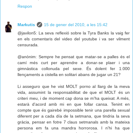
Respon
Markutis
15 de gener del 2010, a les 15:42
@javilon5: La seva reflexió sobre la Tyra Banks la vaig fer
en els comentaris del video del youtube i va ser vilment
censurada.
@anònim: Sempre he pensat que matar-se a palles és el
camí més curt per aprendre a donar-se plaer i una
gimnàstica collonuda pel sexe. És dolent fer 1.000
llençaments a cistella en solitari abans de jugar un 21?
Li asseguro que he vist MOLT porno al llarg de la meva
vida, assumint la responsabilitat de que el MOLT és un
criteri meu, i de moment cap dona se m'ha queixat. A més,
estarà d'acord amb mi en que follar cansa. Tenint en
compte que és gairebé impossible tenir una parella sexual
diferent per a cada día de la setmana, que tindria la seva
gràcia, pensar en fotre 7 claus setmanals amb la mateixa
persona em fa una mandra horrorosa. I n'hi ha que