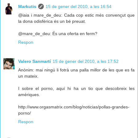
Markutis
15 de gener del 2010, a les 16:54
@iaia i mare_de_deu: Cada cop estic més convençut que
la dona odisfèrica és un bé preuat.
@mare_de_deu: És una oferta en ferm?
Respon
Valero Sanmartí
15 de gener del 2010, a les 17:52
Anònim: mai ningú li fotrà una palla millor de les que es fa
un mateix.
I sobre el porno, aquí hi ha un tio que descobreix les
amèriques.
http://www.orgasmatrix.com/blog/noticias/pollas-grandes-
porno/
Respon