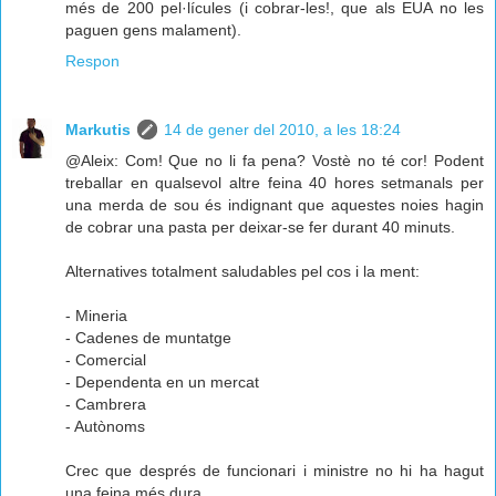
més de 200 pel·lícules (i cobrar-les!, que als EUA no les
paguen gens malament).
Respon
Markutis
14 de gener del 2010, a les 18:24
@Aleix: Com! Que no li fa pena? Vostè no té cor! Podent
treballar en qualsevol altre feina 40 hores setmanals per
una merda de sou és indignant que aquestes noies hagin
de cobrar una pasta per deixar-se fer durant 40 minuts.
Alternatives totalment saludables pel cos i la ment:
- Mineria
- Cadenes de muntatge
- Comercial
- Dependenta en un mercat
- Cambrera
- Autònoms
Crec que després de funcionari i ministre no hi ha hagut
una feina més dura.