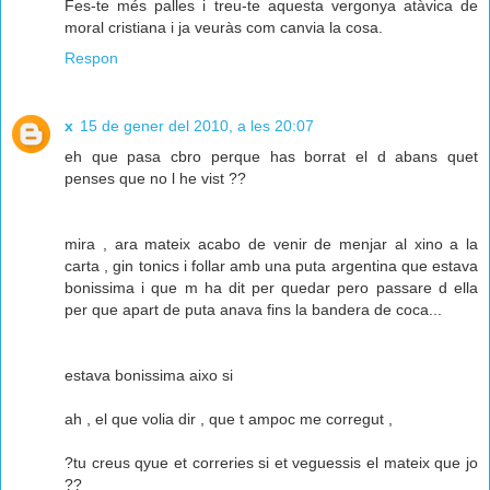
Fes-te més palles i treu-te aquesta vergonya atàvica de
moral cristiana i ja veuràs com canvia la cosa.
Respon
x
15 de gener del 2010, a les 20:07
eh que pasa cbro perque has borrat el d abans quet
penses que no l he vist ??
mira , ara mateix acabo de venir de menjar al xino a la
carta , gin tonics i follar amb una puta argentina que estava
bonissima i que m ha dit per quedar pero passare d ella
per que apart de puta anava fins la bandera de coca...
estava bonissima aixo si
ah , el que volia dir , que t ampoc me corregut ,
?tu creus qyue et correries si et veguessis el mateix que jo
??