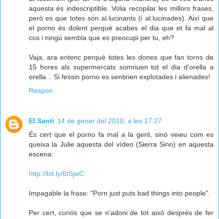
aquesta és indescriptible. Volia recopilar les millors frases,
però es que totes són al.lucinants (i al.lucinades). Així que
el porno és dolent perquè acabes el dia que et fa mal al
cos i ningú sembla que es preocupi per tu, eh?
Vaja, ara entenc perquè totes les dones que fan torns de
15 hores als supermercats somriuen tot el dia d'orella a
orella... Si fessin porno es sentirien explotades i alienades!
Respon
El Santi
14 de gener del 2010, a les 17:27
És cert que el porno fa mal a la gent, sinó veieu com es
queixa la Julie aquesta del vídeo (Sierra Sinn) en aquesta
escena:
http://bit.ly/6tSjwC
Impagable la frase: "Porn just puts bad things into people".
Per cert, curiós que se n'adoni de tot això després de fer