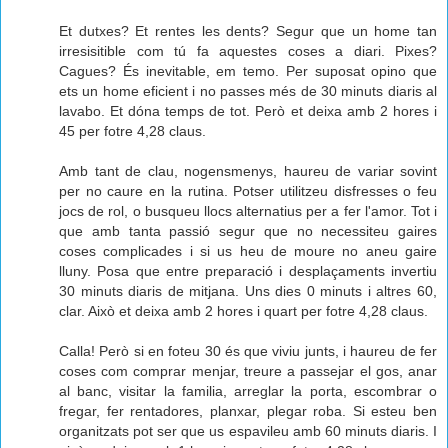
Et dutxes? Et rentes les dents? Segur que un home tan
irresisitible com tú fa aquestes coses a diari. Pixes?
Cagues? És inevitable, em temo. Per suposat opino que
ets un home eficient i no passes més de 30 minuts diaris al
lavabo. Et dóna temps de tot. Però et deixa amb 2 hores i
45 per fotre 4,28 claus.
Amb tant de clau, nogensmenys, haureu de variar sovint
per no caure en la rutina. Potser utilitzeu disfresses o feu
jocs de rol, o busqueu llocs alternatius per a fer l'amor. Tot i
que amb tanta passió segur que no necessiteu gaires
coses complicades i si us heu de moure no aneu gaire
lluny. Posa que entre preparació i desplaçaments invertiu
30 minuts diaris de mitjana. Uns dies 0 minuts i altres 60,
clar. Això et deixa amb 2 hores i quart per fotre 4,28 claus.
Calla! Però si en foteu 30 és que viviu junts, i haureu de fer
coses com comprar menjar, treure a passejar el gos, anar
al banc, visitar la familia, arreglar la porta, escombrar o
fregar, fer rentadores, planxar, plegar roba. Si esteu ben
organitzats pot ser que us espavileu amb 60 minuts diaris. I