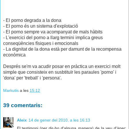
- El porno degrada a la dona
- El porno és un sistema d'explotació
- El porno sempre va acompanyat de mals hàbits
- L'exercici del porno a llarg termini implica greus
conseqüències físiques i emocionals
- La dignitat de la dona està per damunt de la recompensa
econòmica
Després se'm va acudir posar en pràctica un exercici molt
simple que consisteix en susbtituïr les paraules 'porno' i
'dona' per 'treball' i 'persona'.
Markutis
a les
15:12
39 comentaris:
Aleix
14 de gener del 2010, a les 16:13
El testimoni (per dir-ho d'alguna manera) de la veu d'ànec