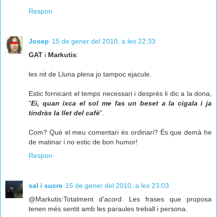
Respon
Josep
15 de gener del 2010, a les 22:33
GAT
i
Markutis
:
les nit de Lluna plena jo tampoc ejacule.
Estic fornicant el temps necessari i després li dic a la dona,
"
Ei, quan ixca el sol me fas un beset a la cigala i ja
tindràs la llet del cafè
".
Com? Què el meu comentari és ordinari? És que demà he
de matinar i no estic de bon humor!
Respon
sal i sucre
15 de gener del 2010, a les 23:03
@Markutis:Totalment d'acord. Les frases que proposa
tenen més sentit amb les paraules treball i persona.