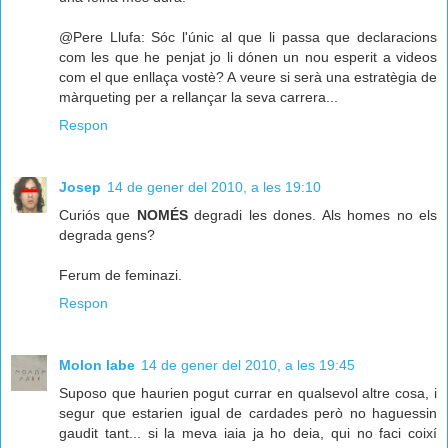
@Pere Llufa: Sóc l'únic al que li passa que declaracions
com les que he penjat jo li dónen un nou esperit a videos
com el que enllaça vostè? A veure si serà una estratègia de
màrqueting per a rellançar la seva carrera...
Respon
Josep
14 de gener del 2010, a les 19:10
Curiós que
NOMÉS
degradi les dones. Als homes no els
degrada gens?
Ferum de feminazi.
Respon
Molon labe
14 de gener del 2010, a les 19:45
Suposo que haurien pogut currar en qualsevol altre cosa, i
segur que estarien igual de cardades però no haguessin
gaudit tant... si la meva iaia ja ho deia, qui no faci coixí