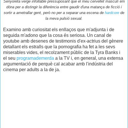
Senyoreta verge infollable pressuposant que el meu cervellet masculí ém
dóna per a distingir la diferència entre gaudir d'una matança de ficció i
sortir a ametrallar gent, però no per a separar una escena de
hardcore
de
la meva pulsió sexual.
Examino amb curiositat els enllaços que m'adjunta i de
seguida m'adono que la cosa és seriosa. Un canal de
youtube amb desenes de testimonis d'ex-actrius del gènere
detallant els estralls que la pornografia ha fet a les sevs
miserables vides, el recolzament públic de la Tyra Banks i
el seu
programademerda
a la TV i, en general, una extensa
argumentació de perquè cal acabar amb l'indústria del
cinema per adults a la de ja.