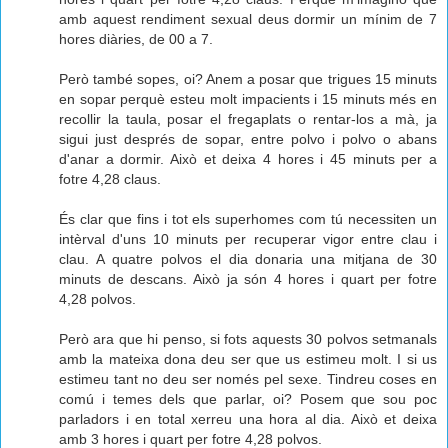
amb aquest rendiment sexual deus dormir un mínim de 7
hores diàries, de 00 a 7.
Però també sopes, oi? Anem a posar que trigues 15 minuts
en sopar perquè esteu molt impacients i 15 minuts més en
recollir la taula, posar el fregaplats o rentar-los a mà, ja
sigui just després de sopar, entre polvo i polvo o abans
d'anar a dormir. Això et deixa 4 hores i 45 minuts per a
fotre 4,28 claus.
És clar que fins i tot els superhomes com tú necessiten un
intèrval d'uns 10 minuts per recuperar vigor entre clau i
clau. A quatre polvos el dia donaria una mitjana de 30
minuts de descans. Això ja són 4 hores i quart per fotre
4,28 polvos.
Però ara que hi penso, si fots aquests 30 polvos setmanals
amb la mateixa dona deu ser que us estimeu molt. I si us
estimeu tant no deu ser només pel sexe. Tindreu coses en
comú i temes dels que parlar, oi? Posem que sou poc
parladors i en total xerreu una hora al dia. Això et deixa
amb 3 hores i quart per fotre 4,28 polvos.