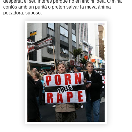
despertat el seu interès perquè no en tinc ni idea. O m'ha
confós amb un purità o pretén salvar la meva ànima
pecadora, suposo.