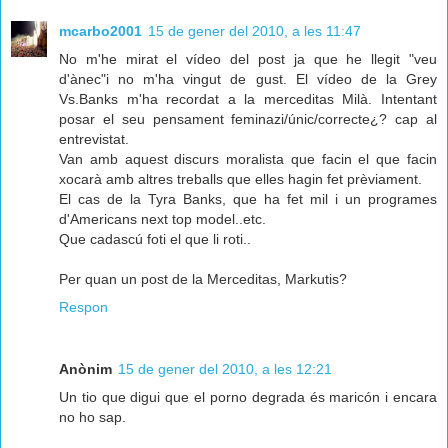
mcarbo2001
15 de gener del 2010, a les 11:47
No m'he mirat el vídeo del post ja que he llegit "veu
d'ànec"i no m'ha vingut de gust. El vídeo de la Grey
Vs.Banks m'ha recordat a la merceditas Milà. Intentant
posar el seu pensament feminazi/únic/correcte¿? cap al
entrevistat.
Van amb aquest discurs moralista que facin el que facin
xocarà amb altres treballs que elles hagin fet prèviament.
El cas de la Tyra Banks, que ha fet mil i un programes
d'Americans next top model..etc.
Que cadascú foti el que li roti..
Per quan un post de la Merceditas, Markutis?
Respon
Anònim
15 de gener del 2010, a les 12:21
Un tio que digui que el porno degrada és maricón i encara
no ho sap.