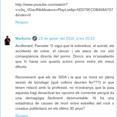
http://www.youtube.com/watch?
v=r0q_VGacfNk&feature=PlayList&p=5ED79FCDB408A707
&index=0
Respon
Markutis
23 de gener del 2010, a les 20:22
Acollonant, Pansete. O sigui que la sobredosi, el suïcidi, els
accidents de cotxe, el cáncer i els atacs de cor són
conseqüència directa del porno. Doncs ara m'assabento
que hi havia uns quants actors porno entre els meus
difunts.
Reconeixent que els de SIDA i la que va morir en plena
sessió de bondage (què collons deurien fer???) sí que
ténen relació amb la professió, no m'estranya que la paia
aquesta hagi desactivat les opcions de comentar perquè és
una demagògia fàcilment desmuntable: Hi ha una
estadística de causes de mort entre estrelles del rock o
creatius publicitaris en els últims 30 anys?
Respon